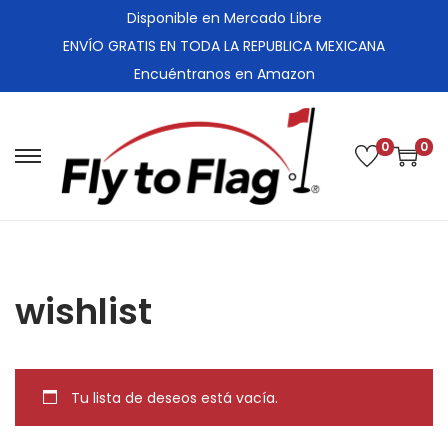
Disponible en Mercado Libre
ENVÍO GRATIS EN TODA LA REPUBLICA MEXICANA
Encuéntranos en Amazon
0
0
S
S
a
a
l
l
t
t
a
a
wishlist
r
r
a
a
l
l
a
c
Tu lista de deseos está vacía.
n
o