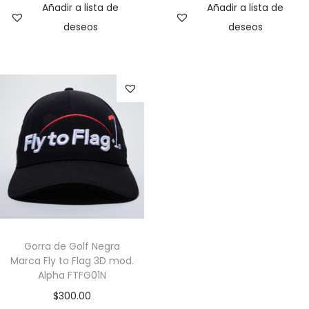
Añadir a lista de
Añadir a lista de
deseos
deseos
Gorra de Golf Negra
Marca Fly to Flag 3D mod.
Alpha FTFG01N
$
300.00